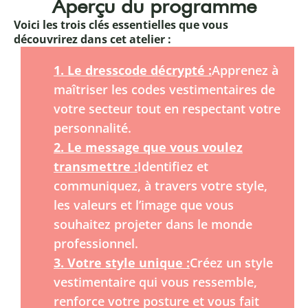
Aperçu du programme
Voici les trois clés essentielles que vous
découvrirez dans cet atelier :
1. Le dresscode décrypté :
Apprenez à
maîtriser les codes vestimentaires de
votre secteur tout en respectant votre
personnalité.
2. Le message que vous voulez
transmettre :
Identifiez et
communiquez, à travers votre style,
les valeurs et l’image que vous
souhaitez projeter dans le monde
professionnel.
3. Votre style unique :
Créez un style
vestimentaire qui vous ressemble,
renforce votre posture et vous fait